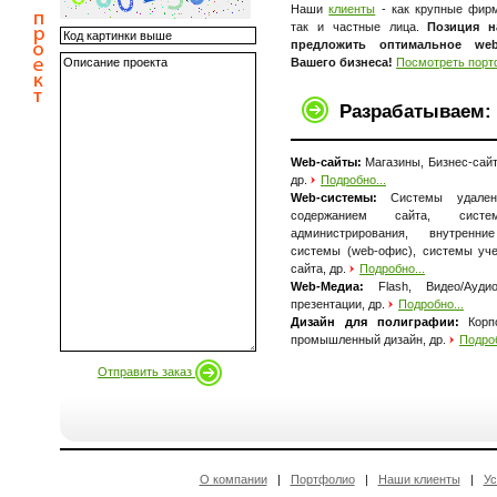
Наши
клиенты
- как крупные фирм
так и частные лица.
Позиция н
предложить оптимальное we
Вашего бизнеса!
Посмотреть порт
Разрабатываем:
Web-сайты:
Магазины, Бизнес-сай
др.
Подробно...
Web-системы:
Системы удаленн
содержанием сайта, систе
администрирования, внутренни
системы (web-офис), системы уч
сайта, др.
Подробно...
Web-Медиа:
Flash, Видео/Ауд
презентации, др.
Подробно...
Дизайн для полиграфии:
Корпо
промышленный дизайн, др.
Подроб
Отправить заказ
О компании
|
Портфолио
|
Наши клиенты
|
Ус