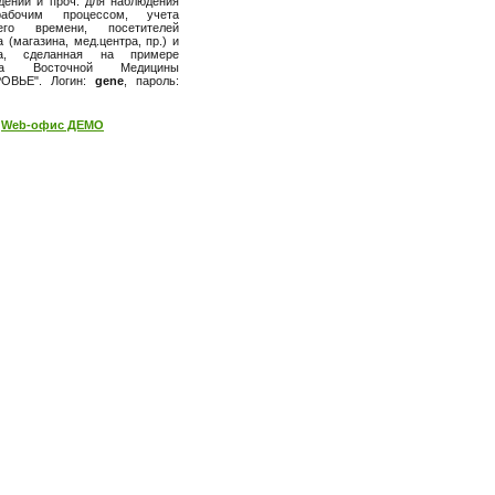
дений и проч. для наблюдения
абочим процессом, учета
чего времени, посетителей
 (магазина, мед.центра, пр.) и
да, сделанная на примере
ра Восточной Медицины
РОВЬЕ". Логин:
gene
, пароль:
Web-офис ДЕМО