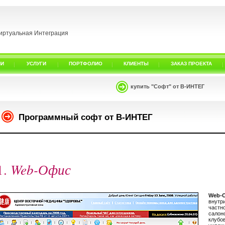
иртуальная Интеграция
ИИ
УСЛУГИ
ПОРТФОЛИО
КЛИЕНТЫ
ЗАКАЗ ПРОЕКТА
купить "Софт" от В-ИНТЕГ
Программный софт от В-ИНТЕГ
Web-Офис
1.
Web-
внутр
част
салон
клубо