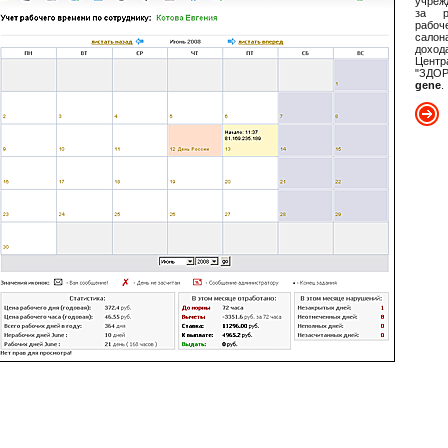
учреж
за р
рабо
салона
дохо
Цент
"ЗДО
gene
.