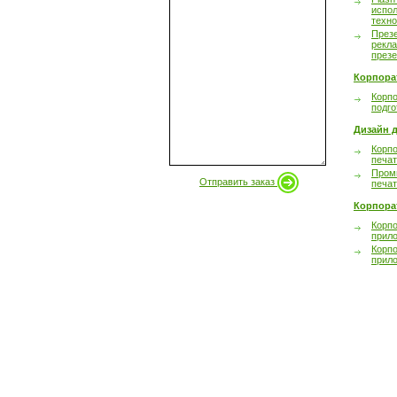
испол
техно
През
рекл
през
Корпора
Корпо
подго
Дизайн д
Корпо
печа
Пром
Отправить заказ
печа
Корпора
Корп
прил
Корп
прил