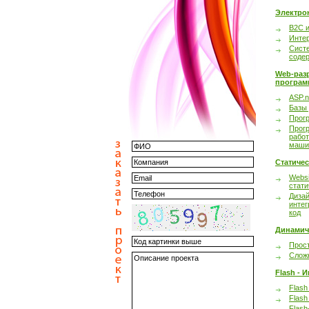
Электро
B2C 
Инте
Сист
соде
Web-раз
програм
ASP.n
Базы
Прог
Прог
работ
маши
Статиче
Websi
стати
Дизай
интег
код
Динамич
Прост
Сложн
Flash - 
Flash
Flash
Flash