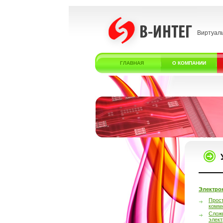
Виртуал
ГЛАВНАЯ
О КОМПАНИИ
Электро
Прос
комм
Слож
элек