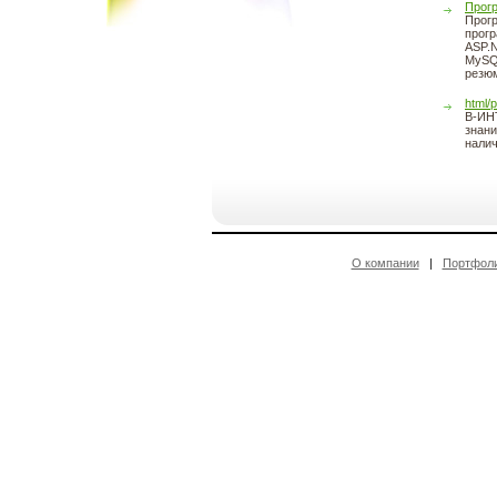
Прог
Прогр
прогр
ASP.N
MySQ
резюм
html/
В-ИНТ
знани
налич
О компании
|
Портфол