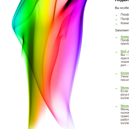
Вы особе
Перфе
Проф
Комм
Заполнит
Анима
Профе
прило
Веб-
Вы — 
пригл
знани
perl -
Копи
Умеет
писат
Мене
Если 
резул
колле
Мене
Менед
полож
грамо
работ
колле