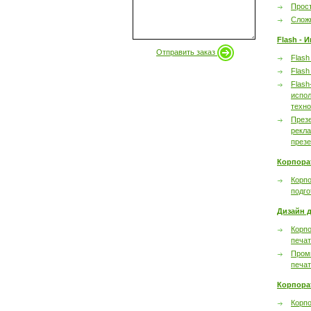
Прост
Сложн
Flash - 
Отправить заказ
Flash
Flash
Flash
испол
техно
През
рекл
през
Корпора
Корпо
подго
Дизайн д
Корпо
печа
Пром
печа
Корпора
Корп