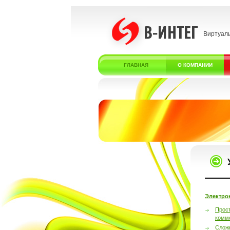
Виртуал
ГЛАВНАЯ
О КОМПАНИИ
Электро
Прос
комм
Слож