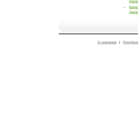
прил
Корп
прил
О компании
|
Портфол