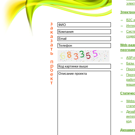
элек
Электро
B2C 
Инте
Сист
соде
Web-раз
програм
ASP.n
Базы
Прог
Прог
работ
маши
Статиче
Websi
стати
Дизай
интег
код
Динамич