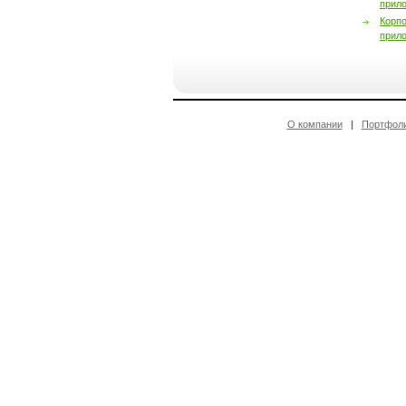
прил
Корп
прил
О компании
|
Портфол