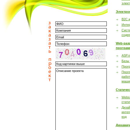
элек
Электро
B2C 
Инте
Сист
соде
Web-раз
програм
ASP.n
Базы
Прог
Прог
работ
маши
Статиче
Websi
стати
Дизай
интег
код
Динамич