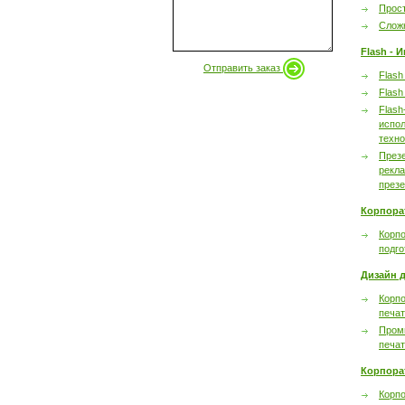
Прост
Сложн
Flash - 
Отправить заказ
Flash
Flash
Flash
испол
техно
През
рекл
през
Корпора
Корпо
подго
Дизайн д
Корпо
печа
Пром
печа
Корпора
Корп