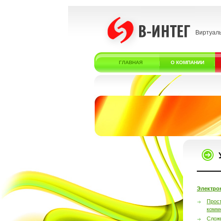
Виртуал
ГЛАВНАЯ
О КОМПАНИИ
Электро
Прос
комм
Слож