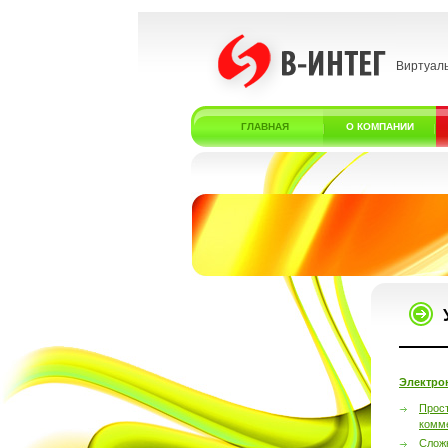
Виртуал
ГЛАВНАЯ
О КОМПАНИИ
Электро
Прос
комм
Слож