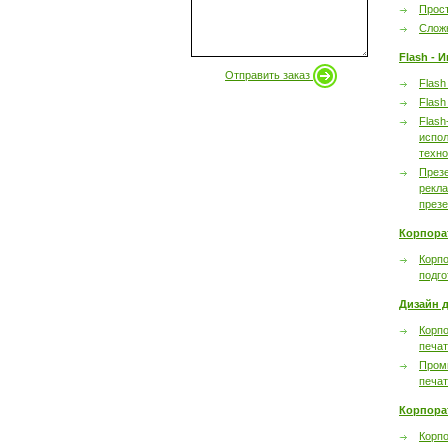
Прост
Сложн
Flash - 
Отправить заказ
Flash
Flash
Flash
испол
техно
През
рекл
през
Корпора
Корпо
подго
Дизайн д
Корпо
печа
Пром
печа
Корпора
Корп