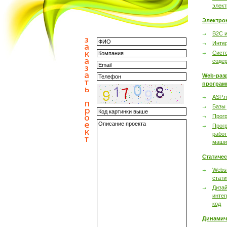
элек
Электро
B2C 
Инте
Сист
соде
Web-раз
програм
ASP.n
Базы
Прог
Прог
работ
маши
Статиче
Websi
стати
Дизай
интег
код
Динамич