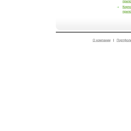
прил
Корп
прил
О компании
|
Портфол