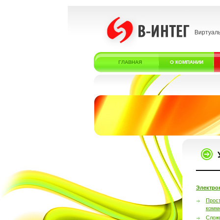
Виртуал
ГЛАВНАЯ
О КОМПАНИИ
Электро
Прос
комм
Слож