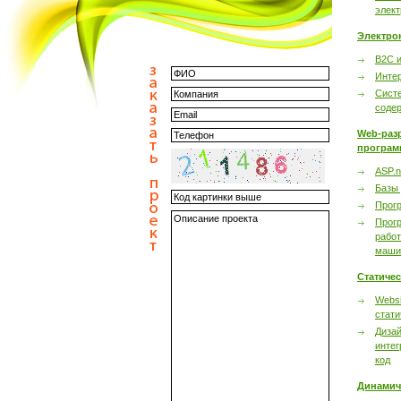
элек
Электро
B2C 
Инте
Сист
соде
Web-раз
програм
ASP.n
Базы
Прог
Прог
работ
маши
Статиче
Websi
стати
Дизай
интег
код
Динамич