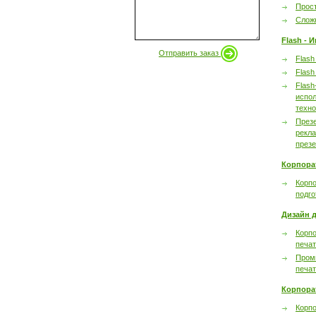
Прост
Сложн
Flash - 
Отправить заказ
Flash
Flash
Flash
испол
техно
През
рекл
през
Корпора
Корпо
подго
Дизайн д
Корпо
печа
Пром
печа
Корпора
Корп