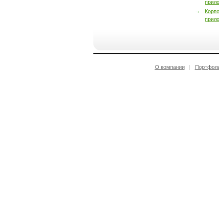
прил
Корп
прил
О компании
|
Портфол