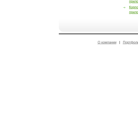
прил
Корп
прил
О компании
|
Портфол