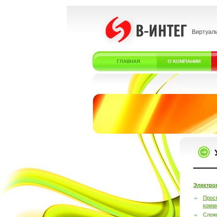
Виртуал
ГЛАВНАЯ
О КОМПАНИИ
Электро
Прос
комм
Слож