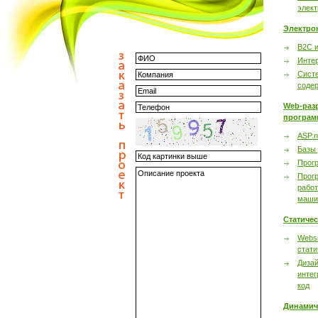
элек
Электро
B2C 
Инте
Сист
соде
Web-раз
програм
ASP.n
Базы
Прог
Прог
работ
маши
Статиче
Websi
стати
Дизай
интег
код
Динамич