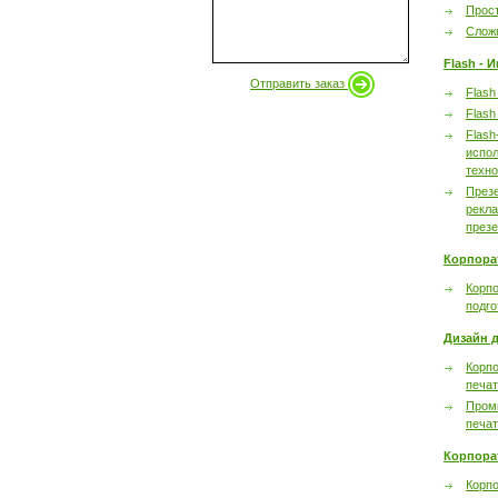
Прост
Сложн
Flash - 
Отправить заказ
Flash
Flash
Flash
испол
техно
През
рекл
през
Корпора
Корпо
подго
Дизайн д
Корпо
печа
Пром
печа
Корпора
Корп