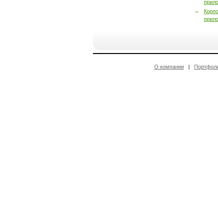
прил
Корп
прил
О компании
|
Портфол