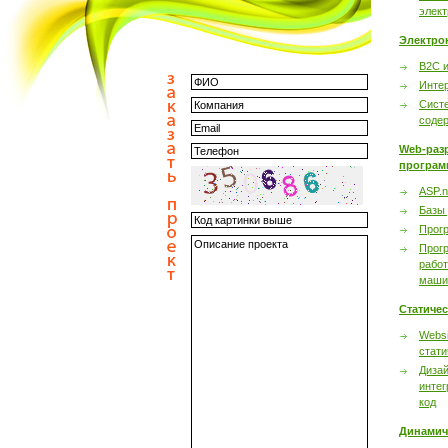
элек
Электро
B2C 
Инте
Сист
соде
Web-раз
програм
ASP.n
Базы
Прог
Прог
работ
маши
Статиче
Websi
стати
Дизай
интег
код
Динамич