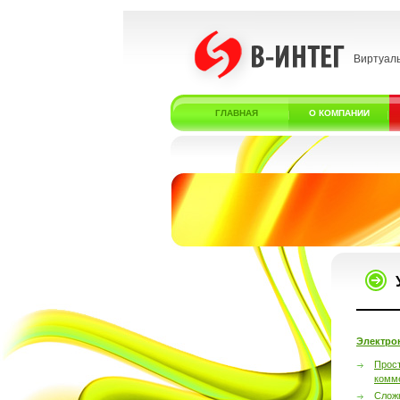
Виртуал
ГЛАВНАЯ
О КОМПАНИИ
Электро
Прос
комм
Слож