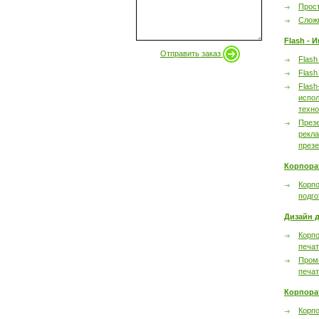
Прост
Сложн
Flash - 
Отправить заказ
Flash
Flash
Flash
испол
техно
През
рекл
през
Корпора
Корпо
подго
Дизайн д
Корпо
печа
Пром
печа
Корпора
Корп