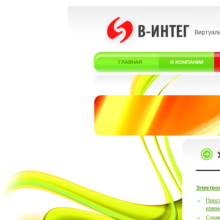
Виртуал
ГЛАВНАЯ
О КОМПАНИИ
Электро
Прос
комм
Слож