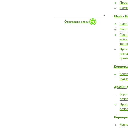
Прост
Сложн
Flash - 
Отправить заказ
Flash
Flash
Flash
испол
техно
През
рекл
през
Корпора
Корпо
подго
Дизайн д
Корпо
печа
Пром
печа
Корпора
Корп