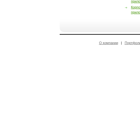
прил
Корп
прил
О компании
|
Портфол