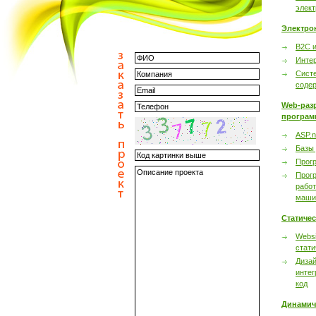
элек
Электро
B2C 
Инте
Сист
соде
Web-раз
програм
ASP.n
Базы
Прог
Прог
работ
маши
Статиче
Websi
стати
Дизай
интег
код
Динамич