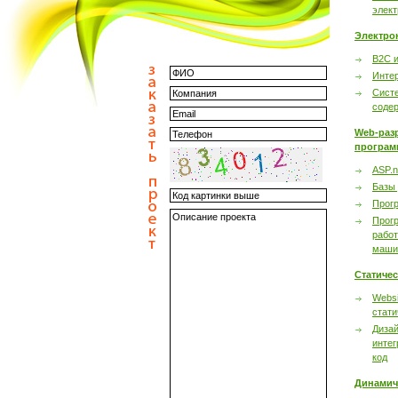
элек
Электро
B2C 
Инте
Сист
соде
Web-раз
програм
ASP.n
Базы
Прог
Прог
работ
маши
Статиче
Websi
стати
Дизай
интег
код
Динамич