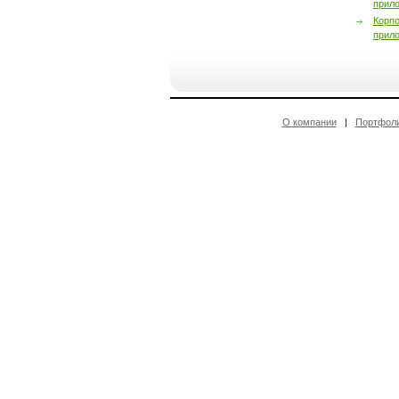
прил
Корп
прил
О компании
|
Портфол