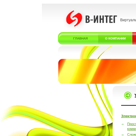
Виртуал
ГЛАВНАЯ
О КОМПАНИИ
Электро
Прос
комм
Слож