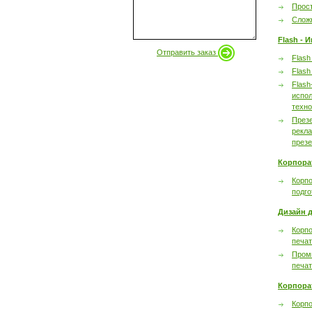
Прост
Сложн
Flash - 
Отправить заказ
Flash
Flash
Flash
испол
техно
През
рекл
през
Корпора
Корпо
подго
Дизайн д
Корпо
печа
Пром
печа
Корпора
Корп