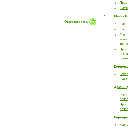
Прост
Сложн
Flash - 
Отправить заказ
Flash
Flash
Flash
испол
техно
През
рекл
през
Корпора
Корпо
подго
Дизайн д
Корпо
печа
Пром
печа
Корпора
Корп