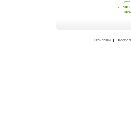
прил
Корп
прил
О компании
|
Портфол