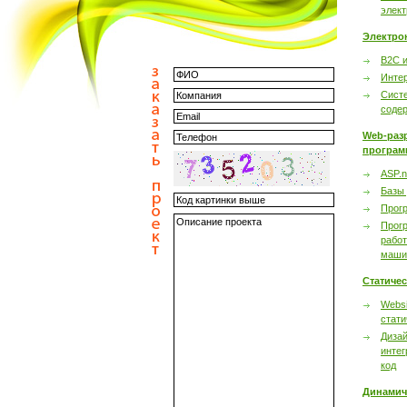
элек
Электро
B2C 
Инте
Сист
соде
Web-раз
програм
ASP.n
Базы
Прог
Прог
работ
маши
Статиче
Websi
стати
Дизай
интег
код
Динамич