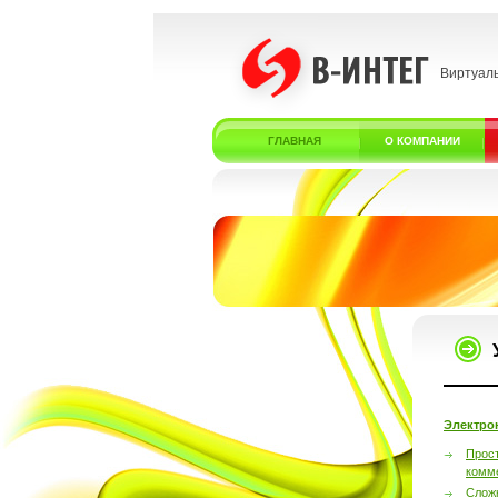
Виртуал
ГЛАВНАЯ
О КОМПАНИИ
Электро
Прос
комм
Слож