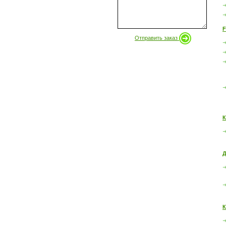
F
Отправить заказ
К
Д
К