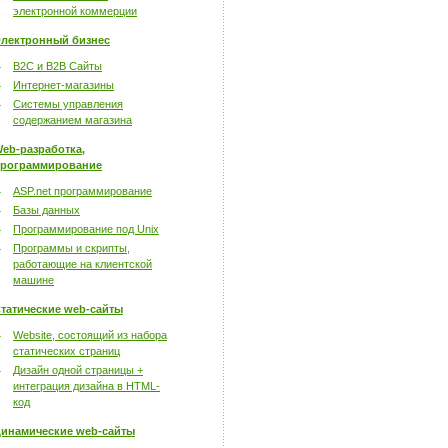
электронной коммерции
лектронный бизнес
B2C и B2B Сайты
Интернет-магазины
Системы управления
содержанием магазина
eb-разработка,
рограммирование
ASP.net программирование
Базы данных
Программирование под Unix
Программы и скрипты,
работающие на клиентской
машине
татические web-сайты
Website, состоящий из набора
статических страниц
Дизайн одной страницы +
интеграция дизайна в HTML-
код
инамические web-сайты