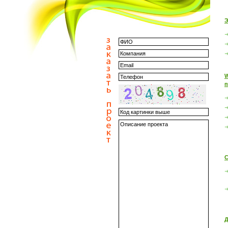
Э
W
п
С
Д