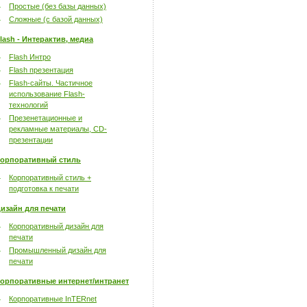
Простые (без базы данных)
Сложные (с базой данных)
lash - Интерактив, медиа
Flash Интро
Flash презентация
Flash-сайты. Частичное
использование Flash-
технологий
Презенетационные и
рекламные материалы, CD-
презентации
орпоративный стиль
Корпоративный стиль +
подготовка к печати
изайн для печати
Корпоративный дизайн для
печати
Промышленный дизайн для
печати
орпоративные интернет/интранет
Корпоративные InTERnet