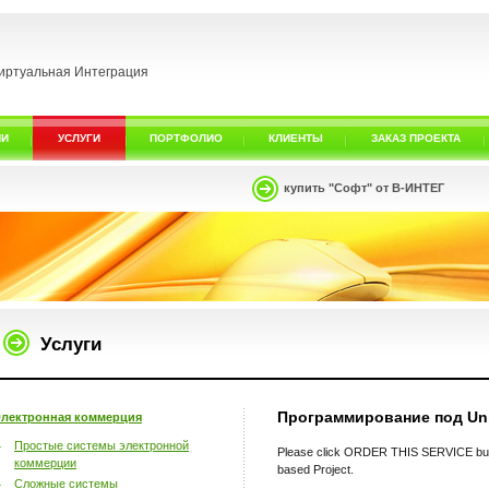
иртуальная Интеграция
ИИ
УСЛУГИ
ПОРТФОЛИО
КЛИЕНТЫ
ЗАКАЗ ПРОЕКТА
купить "Софт" от В-ИНТЕГ
Услуги
Программирование под Un
лектронная коммерция
Простые системы электронной
Please click ORDER THIS SERVICE butt
коммерции
based Project.
Сложные системы