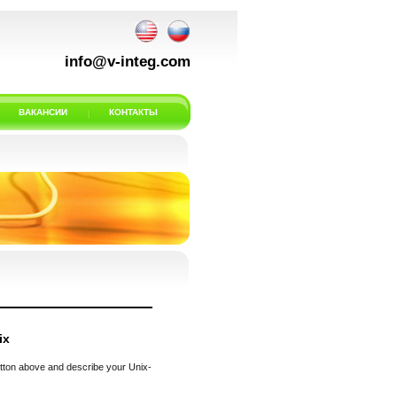
info@v-integ.com
ВАКАНСИИ
КОНТАКТЫ
ix
on above and describe your Unix-