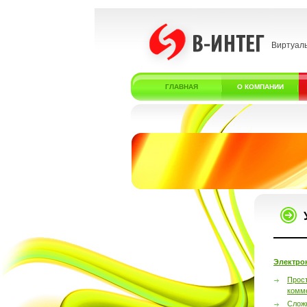
Виртуал
ГЛАВНАЯ
О КОМПАНИИ
Электро
Прос
комм
Слож