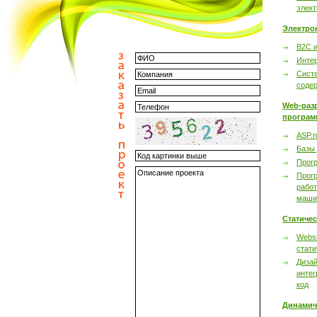
элек
Электро
B2C 
Инте
Сист
соде
Web-раз
програм
ASP.n
Базы
Прог
Прог
работ
маши
Статиче
Websi
стати
Дизай
интег
код
Динамич