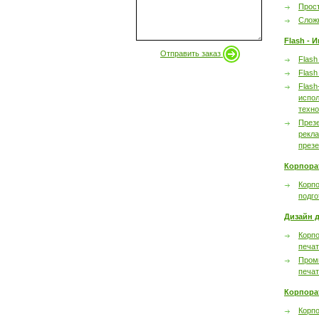
Прост
Сложн
Flash - 
Отправить заказ
Flash
Flash
Flash
испол
техно
През
рекл
през
Корпора
Корпо
подго
Дизайн д
Корпо
печа
Пром
печа
Корпора
Корп