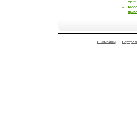
прил
Корп
прил
О компании
|
Портфол