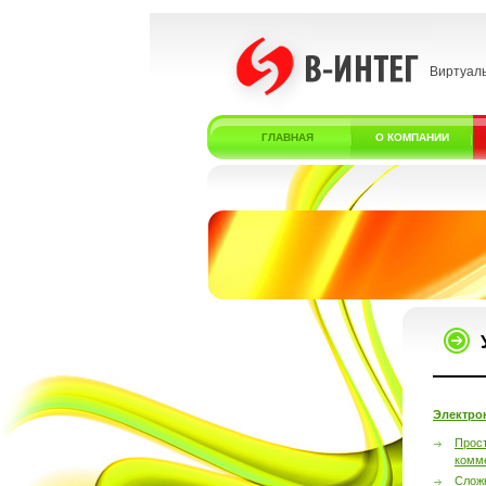
Виртуал
ГЛАВНАЯ
О КОМПАНИИ
Электро
Прос
комм
Слож