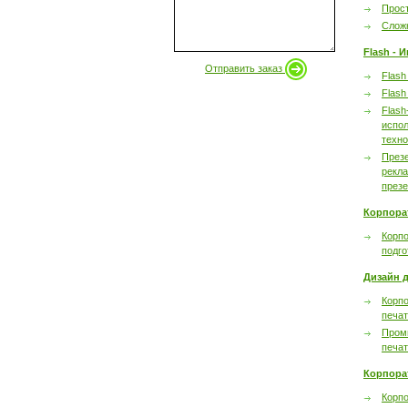
Прост
Сложн
Flash - 
Отправить заказ
Flash
Flash
Flash
испол
техно
През
рекл
през
Корпора
Корпо
подго
Дизайн д
Корпо
печа
Пром
печа
Корпора
Корп