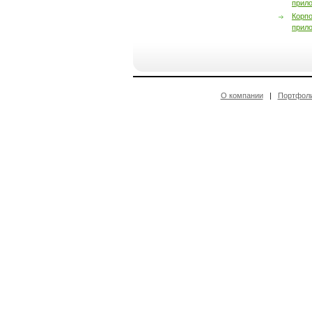
прил
Корп
прил
О компании
|
Портфол