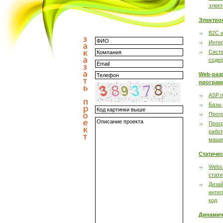
элек
Электро
B2C 
Инте
Сист
соде
Web-раз
програм
ASP.n
Базы
Прог
Прог
работ
маши
Статиче
Websi
стати
Дизай
интег
код
Динамич