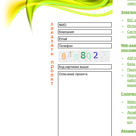
элек
Электро
B2C 
Инте
Сист
соде
Web-раз
програм
ASP.n
Базы
Прог
Прог
работ
маши
Статиче
Websi
стати
Дизай
интег
код
Динамич