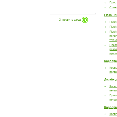
Прост
Сложн
Flash - 
Отправить заказ
Flash
Flash
Flash
испол
техно
През
рекл
през
Корпора
Корпо
подго
Дизайн д
Корпо
печа
Пром
печа
Корпора
Корп