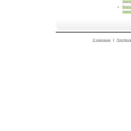
прил
Корп
прил
О компании
|
Портфол