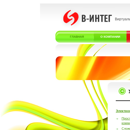
Виртуал
ГЛАВНАЯ
О КОМПАНИИ
Электро
Прос
комм
Слож