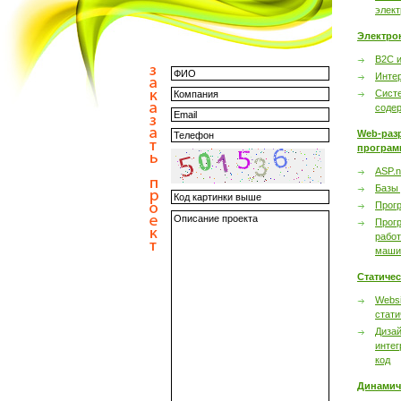
элек
Электро
B2C 
Инте
Сист
соде
Web-раз
програм
ASP.n
Базы
Прог
Прог
работ
маши
Статиче
Websi
стати
Дизай
интег
код
Динамич