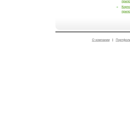
прил
Корп
прил
О компании
|
Портфол