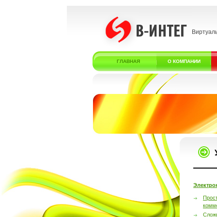
Виртуал
ГЛАВНАЯ
О КОМПАНИИ
Электро
Прос
комм
Слож