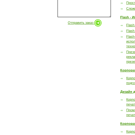
Прост
Сложн
Flash - 
Отправить заказ
Flash
Flash
Flash
испол
техно
През
рекл
през
Корпора
Корпо
подго
Дизайн д
Корпо
печа
Пром
печа
Корпора
Корп