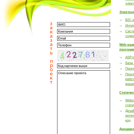
элек
Электро
B2C 
Инте
Сист
соде
Web-раз
програм
ASP.n
Базы
Прог
Прог
работ
маши
Статиче
Websi
стати
Дизай
интег
код
Динамич