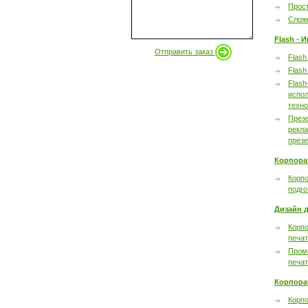
Прост
Сложн
Flash - 
Отправить заказ
Flash
Flash
Flash
испол
техно
През
рекл
през
Корпора
Корпо
подго
Дизайн д
Корпо
печа
Пром
печа
Корпора
Корп