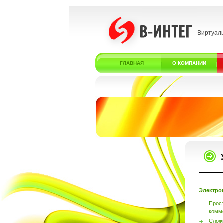
Виртуал
ГЛАВНАЯ
О КОМПАНИИ
Электро
Прос
комм
Слож