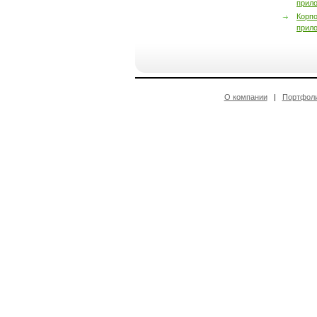
прил
Корп
прил
О компании
|
Портфол