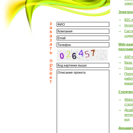
элек
Электро
B2C 
Инте
Сист
соде
Web-раз
програм
ASP.n
Базы
Прог
Прог
работ
маши
Статиче
Websi
стати
Дизай
интег
код
Динамич