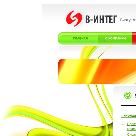
Виртуал
ГЛАВНАЯ
О КОМПАНИИ
Электро
Прос
комм
Слож