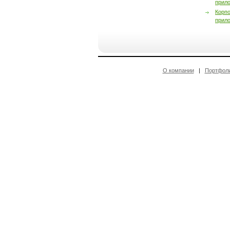
прил
Корп
прил
О компании
|
Портфол