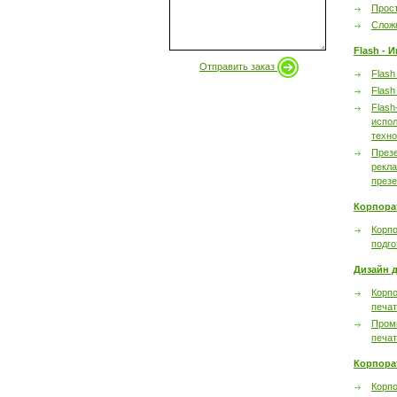
Прост
Сложн
Flash - 
Отправить заказ
Flash
Flash
Flash
испол
техно
През
рекл
през
Корпора
Корпо
подго
Дизайн д
Корпо
печа
Пром
печа
Корпора
Корп