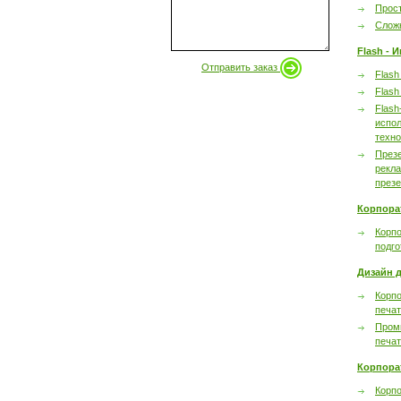
Прост
Сложн
Flash - 
Отправить заказ
Flash
Flash
Flash
испол
техно
През
рекл
през
Корпора
Корпо
подго
Дизайн д
Корпо
печа
Пром
печа
Корпора
Корп