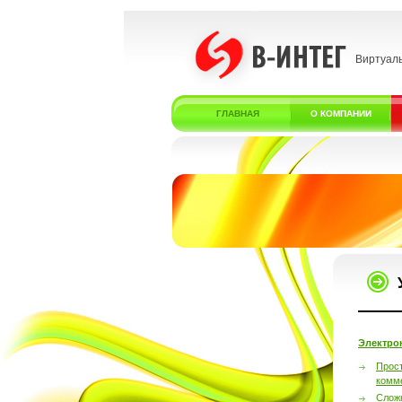
Виртуал
ГЛАВНАЯ
О КОМПАНИИ
Электро
Прос
комм
Слож