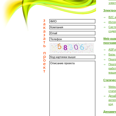
элек
Электро
B2C 
Инте
Сист
соде
Web-раз
програм
ASP.n
Базы
Прог
Прог
работ
маши
Статиче
Websi
стати
Дизай
интег
код
Динамич