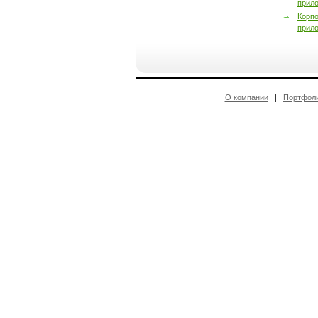
прил
Корп
прил
О компании
|
Портфол