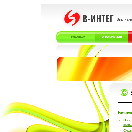
Виртуал
ГЛАВНАЯ
О КОМПАНИИ
Электро
Прос
комм
Слож