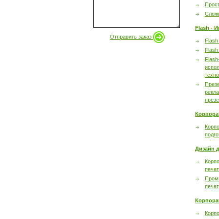
Прост
Сложн
Flash - 
Отправить заказ
Flash
Flash
Flash
испол
техно
През
рекл
през
Корпора
Корпо
подго
Дизайн д
Корпо
печа
Пром
печа
Корпора
Корп