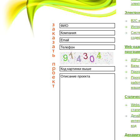
элек
Электро
B2C 
Инте
Сист
соде
Web-раз
програм
ASP.n
Базы
Прог
Прог
работ
маши
Статиче
Websi
стати
Дизай
интег
код
Динамич