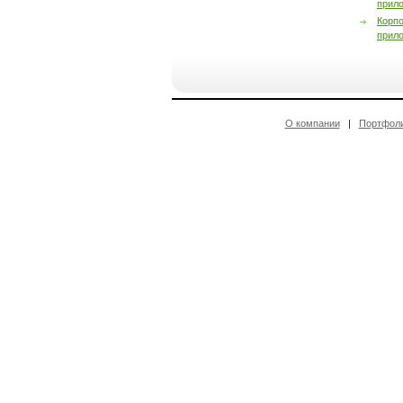
прил
Корп
прил
О компании
|
Портфол