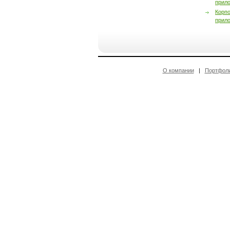
прил
Корп
прил
О компании
|
Портфол