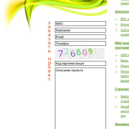
элек
Электро
B2C 
Инте
Сист
соде
Web-раз
програм
ASP.n
Базы
Прог
Прог
работ
маши
Статиче
Websi
стати
Дизай
интег
код
Динамич