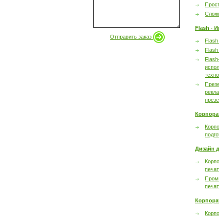
Прост
Сложн
Flash - 
Отправить заказ
Flash
Flash
Flash
испол
техно
През
рекл
през
Корпора
Корпо
подго
Дизайн д
Корпо
печа
Пром
печа
Корпора
Корп