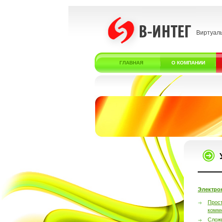
Виртуал
ГЛАВНАЯ
О КОМПАНИИ
Электро
Прос
комм
Слож