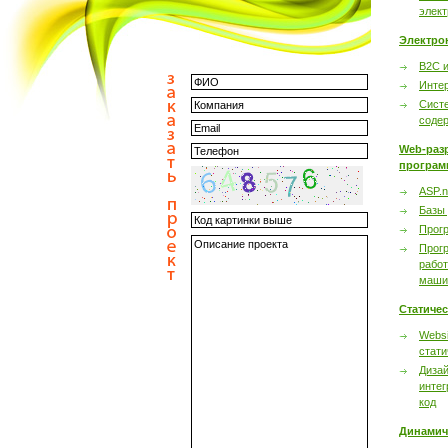
элек
Электро
B2C 
Инте
Сист
соде
Web-раз
програм
ASP.n
Базы
Прог
Прог
работ
маши
Статиче
Websi
стати
Дизай
интег
код
Динамич