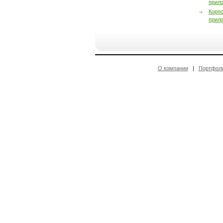
прил
Корп
прил
О компании
|
Портфол