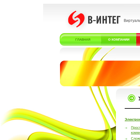
Виртуал
ГЛАВНАЯ
О КОМПАНИИ
Электро
Прос
комм
Слож