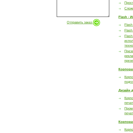
Прост
Сложн
Flash - 
Отправить заказ
Flash
Flash
Flash
испол
техно
През
рекл
през
Корпора
Корпо
подго
Дизайн д
Корпо
печа
Пром
печа
Корпора
Корп