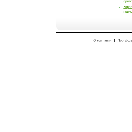
прил
Корп
прил
О компании
|
Портфол