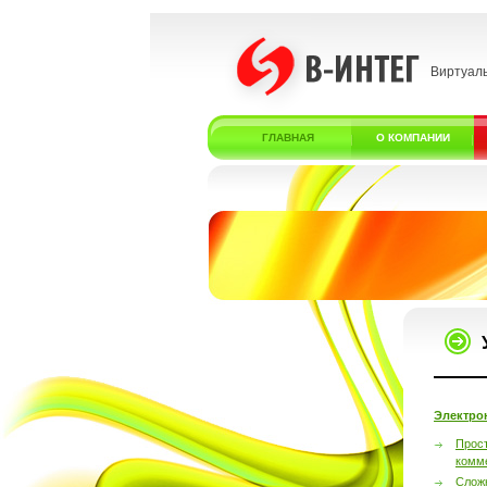
Виртуал
ГЛАВНАЯ
О КОМПАНИИ
Электро
Прос
комм
Слож