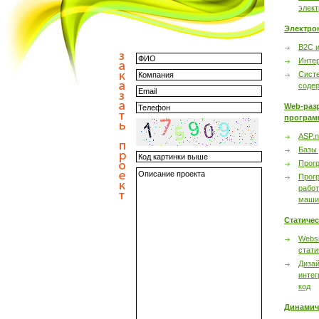
элек
Электро
B2C 
Инте
Сист
соде
Web-раз
програм
ASP.n
Базы
Прог
Прог
работ
маши
Статиче
Websi
стати
Дизай
интег
код
Динамич