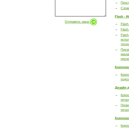
Прост
Сложн
Flash - 
Отправить заказ
Flash
Flash
Flash
испол
техно
През
рекл
през
Корпора
Корпо
подго
Дизайн д
Корпо
печа
Пром
печа
Корпора
Корп