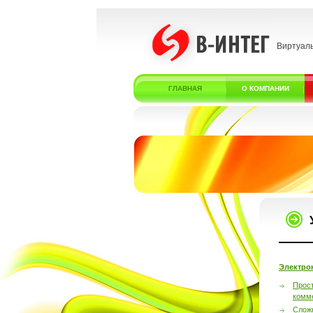
Виртуал
ГЛАВНАЯ
О КОМПАНИИ
Электро
Прос
комм
Слож