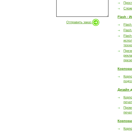
Прост
Сложн
Flash - 
Отправить заказ
Flash
Flash
Flash
испол
техно
През
рекл
през
Корпора
Корпо
подго
Дизайн д
Корпо
печа
Пром
печа
Корпора
Корп