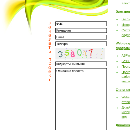
элек
Электро
B2C 
Инте
Сист
соде
Web-раз
програм
ASP.n
Базы
Прог
Прог
работ
маши
Статиче
Websi
стати
Дизай
интег
код
Динамич