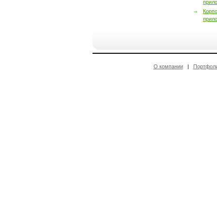
прил
Корп
прил
О компании
|
Портфол