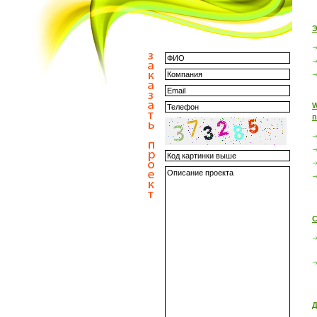
Э
W
п
С
Д