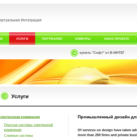
иртуальная Интеграция
ИИ
УСЛУГИ
ПОРТФОЛИО
КЛИЕНТЫ
ЗАКАЗ ПРОЕКТА
купить "Софт" от В-ИНТЕГ
Услуги
Промышленный дизайн для
лектронная коммерция
Простые системы электронной
коммерции
Of services on design have taken a
more than 250 firms and private bu
Сложные системы