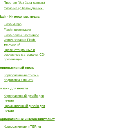
Простые (без базы данных)
Сложные (с базой данных)
lash - Интерактив, медиа
Flash Интро
Flash презентация
Flash-сайты. Частичное
использование Flash-
технологий
Презенетационные и
рекламные материалы, CD-
презентации
орпоративный стиль
Корпоративный стиль +
подготовка к печати
изайн для печати
Корпоративный дизайн для
печати
Промышленный дизайн для
печати
орпоративные интернет/интранет
Корпоративные InTERnet