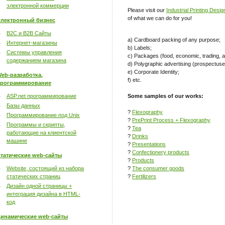
электронной коммерции
Please visit our
Industrial Printing Desig
of what we can do for you!
лектронный бизнес
B2C и B2B Сайты
a) Cardboard packing of any purpose;
Интернет-магазины
b) Labels;
Системы управления
c) Packages (food, economic, trading, a
содержанием магазина
d) Polygraphic advertising (prospectuses
e) Corporate Identity;
eb-разработка,
f) etc.
рограммирование
ASP.net программирование
Some samples of our works:
Базы данных
?
Flexography
Программирование под Unix
?
PrePrint Process + Flexography
Программы и скрипты,
?
Tea
работающие на клиентской
?
Drinks
машине
?
Presentations
?
Confectionery products
татические web-сайты
?
Products
Website, состоящий из набора
?
The consumer goods
статических страниц
?
Fertilizers
Дизайн одной страницы +
интеграция дизайна в HTML-
код
инамические web-сайты