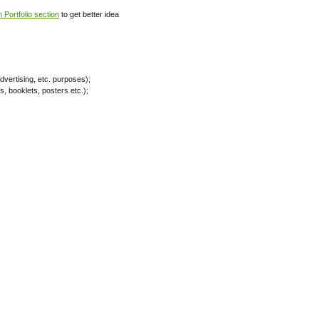
n Portfolio section
to get better idea
dvertising, etc. purposes);
, booklets, posters etc.);