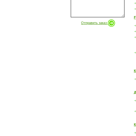
F
Отправить заказ
К
Д
К