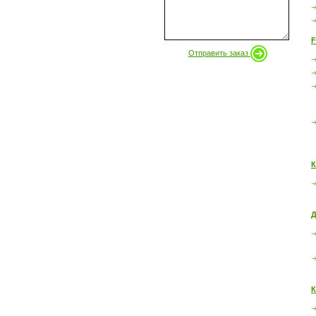
F
Отправить заказ
К
Д
К