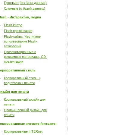
Простые (без базы данных)
Сложные (с базой данных)
lash - Интерактив, медиа
Flash Интро
Flash презентация
Flash-сайты. Частичное
использование Flash-
технологий
Презенетационные и
рекламные материалы, CD-
презентации
орпоративный стиль
Корпоративный стиль +
подготовка к печати
изайн для печати
Корпоративный дизайн для
печати
Промышленный дизайн для
печати
орпоративные интернет/интранет
Корпоративные InTERnet