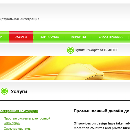
иртуальная Интеграция
ИИ
УСЛУГИ
ПОРТФОЛИО
КЛИЕНТЫ
ЗАКАЗ ПРОЕКТА
купить "Софт" от В-ИНТЕГ
Услуги
Промышленный дизайн для
лектронная коммерция
Простые системы электронной
коммерции
Of services on design have taken a
more than 250 firms and private bu
Сложные системы