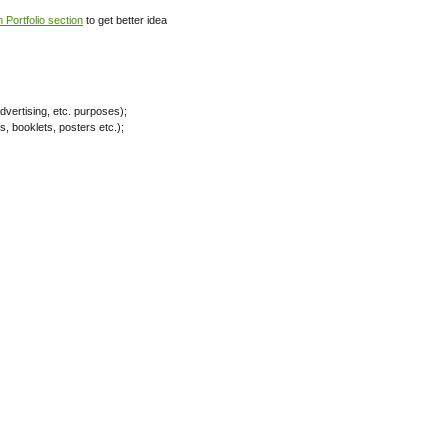
n Portfolio section
to get better idea
dvertising, etc. purposes);
, booklets, posters etc.);