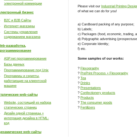
электронной коммерции
Please visit our
Industrial Printing Desig
of what we can do for you!
лектронный бизнес
B2C и B2B Сайты
a) Cardboard packing of any purpose;
Интернет-магазины
b) Labels;
Системы управления
c) Packages (food, economic, trading, a
содержанием магазина
d) Polygraphic advertising (prospectuses
e) Corporate Identity;
eb-разработка,
f) etc.
рограммирование
ASP.net программирование
Some samples of our works:
Базы данных
?
Flexography
Программирование под Unix
?
PrePrint Process + Flexography
Программы и скрипты,
?
Tea
работающие на клиентской
?
Drinks
машине
?
Presentations
?
Confectionery products
татические web-сайты
?
Products
Website, состоящий из набора
?
The consumer goods
статических страниц
?
Fertilizers
Дизайн одной страницы +
интеграция дизайна в HTML-
код
инамические web-сайты