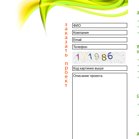
Э
W
п
С
Д