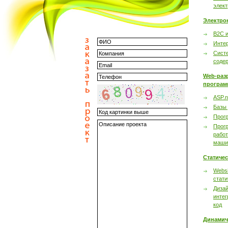
элек
Электро
B2C 
Инте
Сист
соде
Web-раз
програм
ASP.n
Базы
Прог
Прог
работ
маши
Статиче
Websi
стати
Дизай
интег
код
Динамич