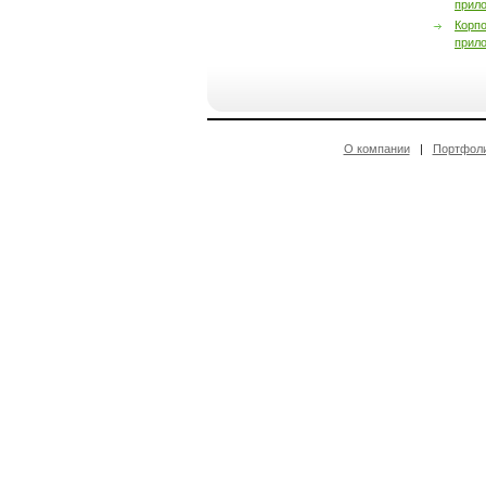
прил
Корп
прил
О компании
|
Портфол