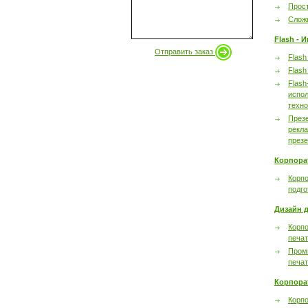
Прост
Сложн
Flash - 
Отправить заказ
Flash
Flash
Flash
испол
техно
През
рекл
през
Корпора
Корпо
подго
Дизайн д
Корпо
печа
Пром
печа
Корпора
Корп