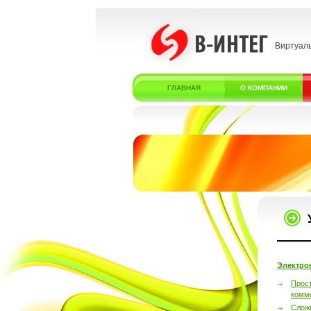
Виртуал
ГЛАВНАЯ
О КОМПАНИИ
Электро
Прос
комм
Слож