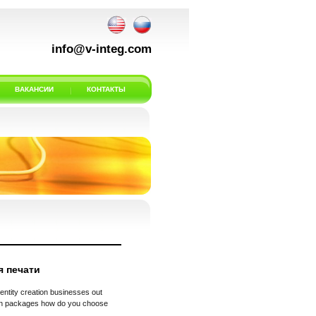
info@v-integ.com
ВАКАНСИИ
КОНТАКТЫ
я печати
dentity creation businesses out
sign packages how do you choose