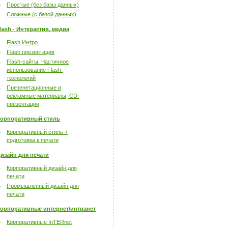
Простые (без базы данных)
Сложные (с базой данных)
lash - Интерактив, медиа
Flash Интро
Flash презентация
Flash-сайты. Частичное
использование Flash-
технологий
Презенетационные и
рекламные материалы, CD-
презентации
орпоративный стиль
Корпоративный стиль +
подготовка к печати
изайн для печати
Корпоративный дизайн для
печати
Промышленный дизайн для
печати
орпоративные интернет/интранет
Корпоративные InTERnet