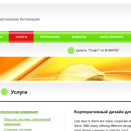
иртуальная Интеграция
ИИ
УСЛУГИ
ПОРТФОЛИО
КЛИЕНТЫ
ЗАКАЗ ПРОЕКТА
купить "Софт" от В-ИНТЕГ
Услуги
Корпоративный дизайн дл
лектронная коммерция
Простые системы электронной
Lets face it, there are many corporate i
коммерции
there. With many offering different de
Сложные системы
what design company is right for you?