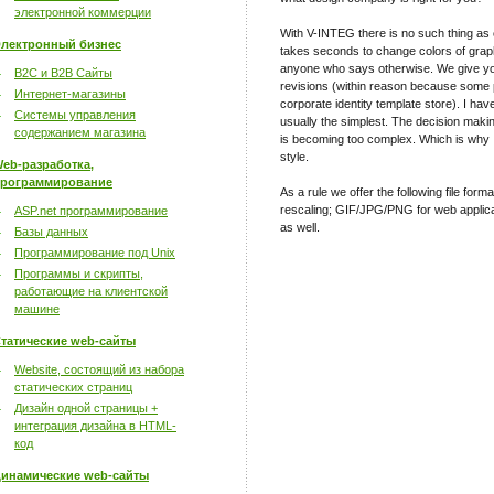
электронной коммерции
With V-INTEG there is no such thing as 
лектронный бизнес
takes seconds to change colors of graph
anyone who says otherwise. We give you
B2C и B2B Сайты
revisions (within reason because some
Интернет-магазины
corporate identity template store). I have
Системы управления
usually the simplest. The decision maki
содержанием магазина
is becoming too complex. Which is why 
style.
eb-разработка,
рограммирование
As a rule we offer the following file for
rescaling; GIF/JPG/PNG for web applica
ASP.net программирование
as well.
Базы данных
Программирование под Unix
Программы и скрипты,
работающие на клиентской
машине
татические web-сайты
Website, состоящий из набора
статических страниц
Дизайн одной страницы +
интеграция дизайна в HTML-
код
инамические web-сайты