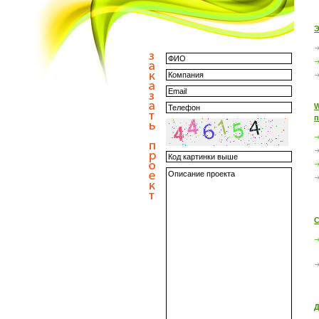
Э
W
п
С
Д