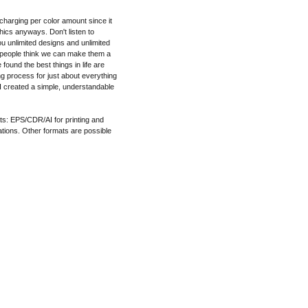
charging per color amount since it
ics anyways. Don't listen to
 unlimited designs and unlimited
 people think we can make them a
 found the best things in life are
ng process for just about everything
I created a simple, understandable
mats: EPS/CDR/AI for printing and
tions. Other formats are possible