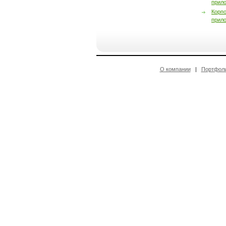
прил
Корп
прил
О компании
|
Портфол