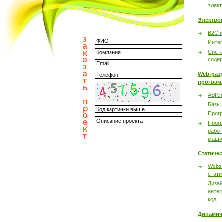
элек
Электро
B2C 
Инте
Сист
соде
Web-раз
програм
ASP.n
Базы
Прог
Прог
работ
маши
Статиче
Websi
стати
Дизай
интег
код
Динамич