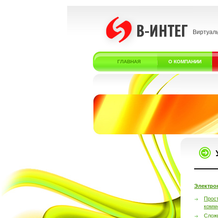
Виртуал
ГЛАВНАЯ
О КОМПАНИИ
Электро
Прос
комм
Слож