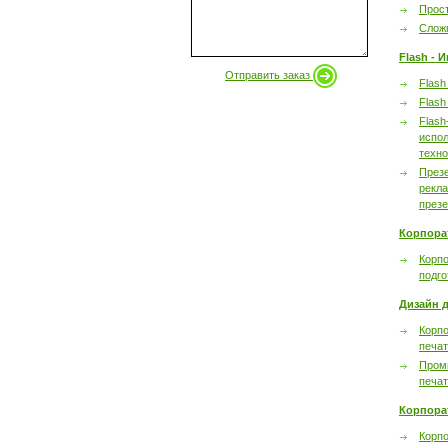
Прост
Сложн
Flash - 
Отправить заказ
Flash
Flash
Flash
испол
техно
През
рекл
през
Корпора
Корпо
подго
Дизайн д
Корпо
печа
Пром
печа
Корпора
Корп