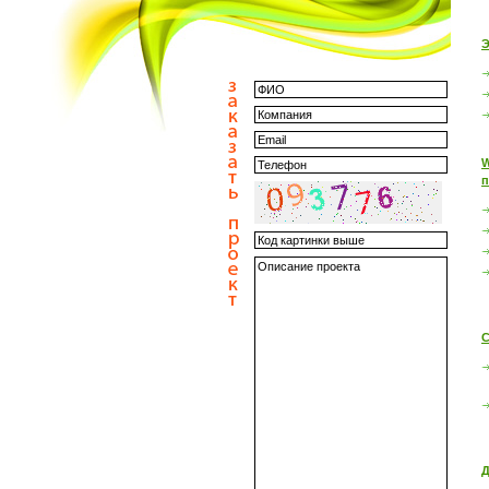
Э
W
п
С
Д