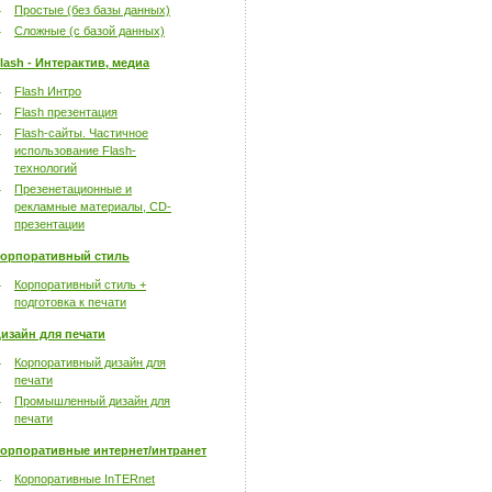
Простые (без базы данных)
Сложные (с базой данных)
lash - Интерактив, медиа
Flash Интро
Flash презентация
Flash-сайты. Частичное
использование Flash-
технологий
Презенетационные и
рекламные материалы, CD-
презентации
орпоративный стиль
Корпоративный стиль +
подготовка к печати
изайн для печати
Корпоративный дизайн для
печати
Промышленный дизайн для
печати
орпоративные интернет/интранет
Корпоративные InTERnet