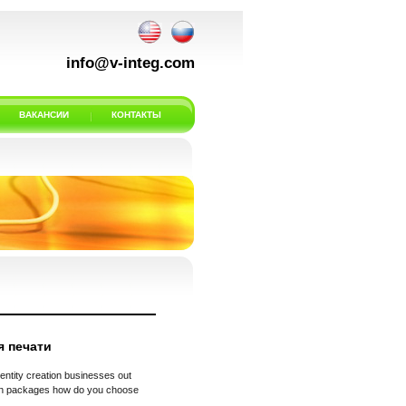
info@v-integ.com
ВАКАНСИИ
КОНТАКТЫ
я печати
dentity creation businesses out
sign packages how do you choose