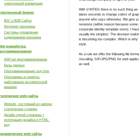
электронной коммерции
With V-INTEG there is no such thing as 
лектронный бизнес
takes seconds to change colors of graph
anyone who says otherwise. We give you
B2C и B2B Сайты
revisions (within reason because some
Интернет-магазины
corporate identity template store). I have
Системы управления
usually the simplest. The decision maki
содержанием магазина
is becoming too complex. Which is why 
style.
eb-разработка,
рограммирование
As a rule we offer the following file for
rescaling; GIF/JPG/PNG for web applica
ASP.net программирование
as well.
Базы данных
Программирование под Unix
Программы и скрипты,
работающие на клиентской
машине
татические web-сайты
Website, состоящий из набора
статических страниц
Дизайн одной страницы +
интеграция дизайна в HTML-
код
инамические web-сайты