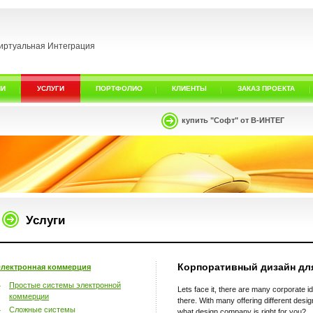
иртуальная Интеграция
ИИ
УСЛУГИ
ПОРТФОЛИО
КЛИЕНТЫ
ЗАКАЗ ПРОЕКТА
купить "Софт" от В-ИНТЕГ
Услуги
Корпоративный дизайн дл
лектронная коммерция
Простые системы электронной
Lets face it, there are many corporate i
коммерции
there. With many offering different de
Сложные системы
what design company is right for you?