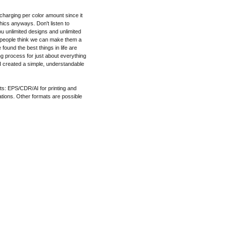
charging per color amount since it
ics anyways. Don't listen to
 unlimited designs and unlimited
 people think we can make them a
 found the best things in life are
ng process for just about everything
I created a simple, understandable
mats: EPS/CDR/AI for printing and
tions. Other formats are possible