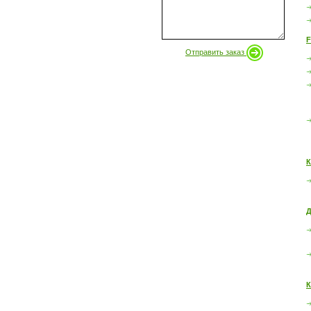
F
Отправить заказ
К
Д
К