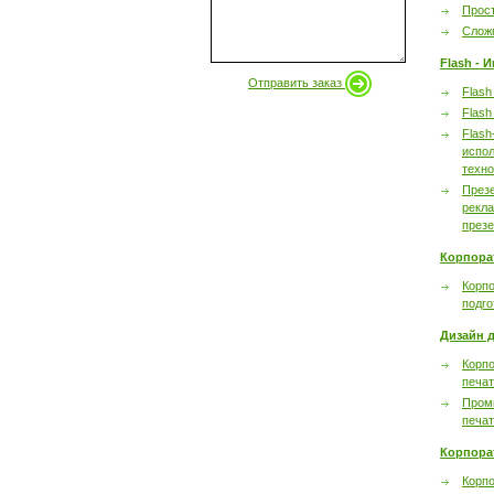
Прост
Сложн
Flash - 
Отправить заказ
Flash
Flash
Flash
испол
техно
През
рекл
през
Корпора
Корпо
подго
Дизайн д
Корпо
печа
Пром
печа
Корпора
Корп