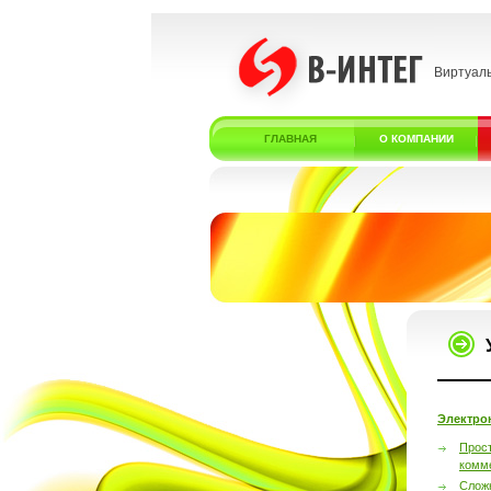
Виртуал
ГЛАВНАЯ
О КОМПАНИИ
Электро
Прос
комм
Слож