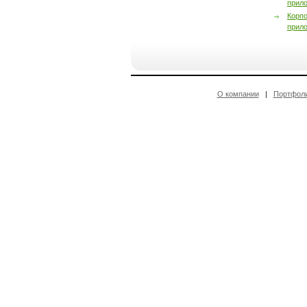
прил
Корп
прил
О компании
|
Портфол