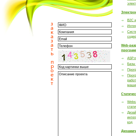
элек
Электро
B2C 
Инте
Сист
соде
Web-раз
програм
ASP.n
Базы
Прог
Прог
работ
маши
Статиче
Websi
стати
Дизай
интег
код
Динамич