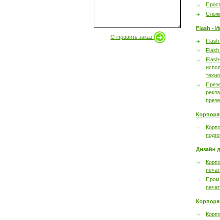
Прост
Сложн
Flash - 
Отправить заказ
Flash
Flash
Flash
испол
техно
През
рекл
през
Корпора
Корпо
подго
Дизайн д
Корпо
печа
Пром
печа
Корпора
Корп