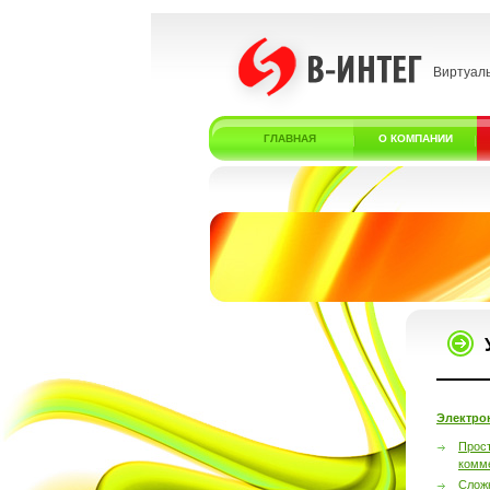
Виртуал
ГЛАВНАЯ
О КОМПАНИИ
Электро
Прос
комм
Слож