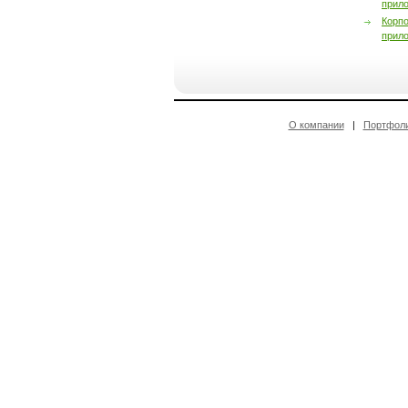
прил
Корп
прил
О компании
|
Портфол