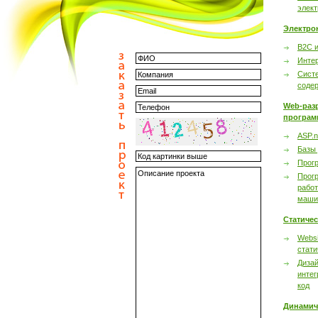
элек
Электро
B2C 
Инте
Сист
соде
Web-раз
програм
ASP.n
Базы
Прог
Прог
работ
маши
Статиче
Websi
стати
Дизай
интег
код
Динамич