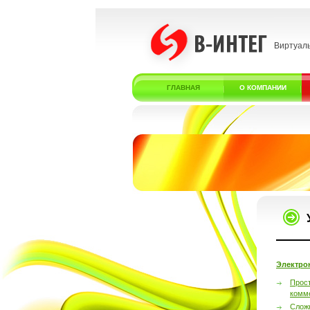
Виртуал
ГЛАВНАЯ
О КОМПАНИИ
Электро
Прос
комм
Слож