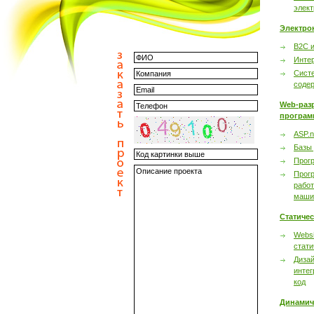
элек
Электро
B2C 
Инте
Сист
соде
Web-раз
програм
ASP.n
Базы
Прог
Прог
работ
маши
Статиче
Websi
стати
Дизай
интег
код
Динамич