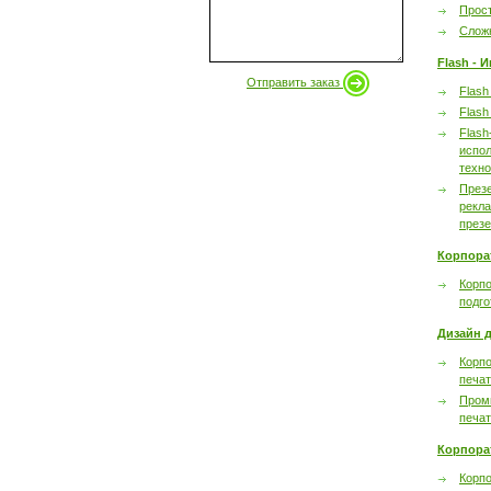
Прост
Сложн
Flash - 
Отправить заказ
Flash
Flash
Flash
испол
техно
През
рекл
през
Корпора
Корпо
подго
Дизайн д
Корпо
печа
Пром
печа
Корпора
Корп