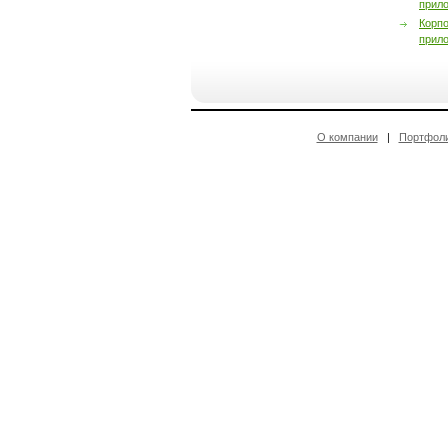
прил
Корп
прил
О компании
|
Портфол