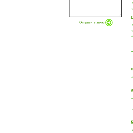
F
Отправить заказ
К
Д
К