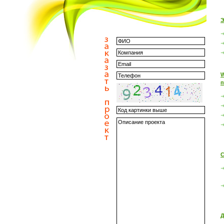
Э
W
п
С
Д