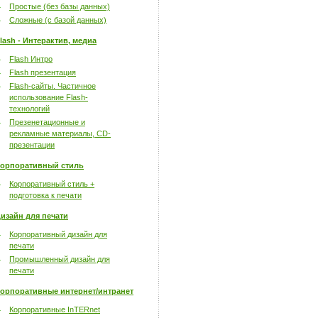
Простые (без базы данных)
Сложные (с базой данных)
lash - Интерактив, медиа
Flash Интро
Flash презентация
Flash-сайты. Частичное
использование Flash-
технологий
Презенетационные и
рекламные материалы, CD-
презентации
орпоративный стиль
Корпоративный стиль +
подготовка к печати
изайн для печати
Корпоративный дизайн для
печати
Промышленный дизайн для
печати
орпоративные интернет/интранет
Корпоративные InTERnet