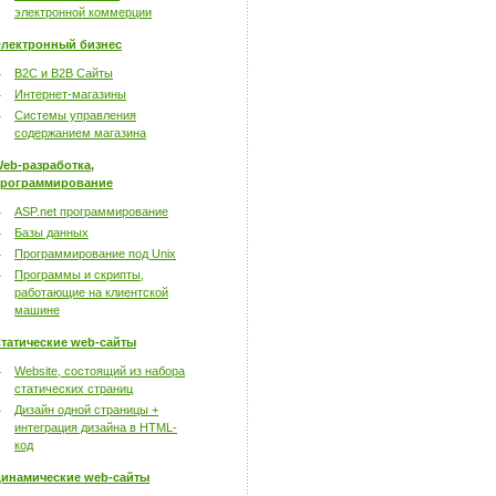
электронной коммерции
лектронный бизнес
B2C и B2B Сайты
Интернет-магазины
Системы управления
содержанием магазина
eb-разработка,
рограммирование
ASP.net программирование
Базы данных
Программирование под Unix
Программы и скрипты,
работающие на клиентской
машине
татические web-сайты
Website, состоящий из набора
статических страниц
Дизайн одной страницы +
интеграция дизайна в HTML-
код
инамические web-сайты