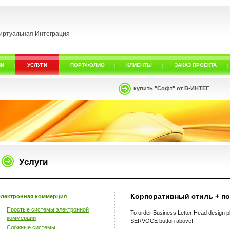
иртуальная Интеграция
ИИ
УСЛУГИ
ПОРТФОЛИО
КЛИЕНТЫ
ЗАКАЗ ПРОЕКТА
купить "Софт" от В-ИНТЕГ
Услуги
Корпоративный стиль + по
лектронная коммерция
Простые системы электронной
To order Business Letter Head design
коммерции
SERVOCE button above!
Сложные системы