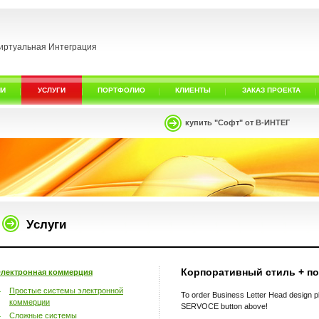
иртуальная Интеграция
ИИ
УСЛУГИ
ПОРТФОЛИО
КЛИЕНТЫ
ЗАКАЗ ПРОЕКТА
купить "Софт" от В-ИНТЕГ
Услуги
Корпоративный стиль + по
лектронная коммерция
Простые системы электронной
To order Business Letter Head design
коммерции
SERVOCE button above!
Сложные системы