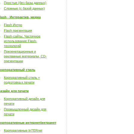
Простые (без базы данных)
Сложные (с базой данных)
lash - Интерактив, медиа
Flash Интро
Flash презентация
Flash-сайты. Частичное
использование Flash-
технологий
Презенетационные и
рекламные материалы, CD-
презентации
орпоративный стиль
Корпоративный стиль +
подготовка к печати
изайн для печати
Корпоративный дизайн для
печати
Промышленный дизайн для
печати
орпоративные интернет/интранет
Корпоративные InTERnet