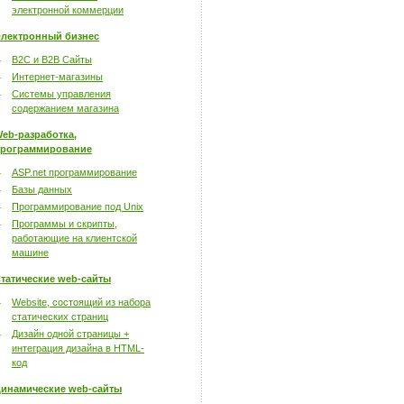
электронной коммерции
лектронный бизнес
B2C и B2B Сайты
Интернет-магазины
Системы управления
содержанием магазина
eb-разработка,
рограммирование
ASP.net программирование
Базы данных
Программирование под Unix
Программы и скрипты,
работающие на клиентской
машине
татические web-сайты
Website, состоящий из набора
статических страниц
Дизайн одной страницы +
интеграция дизайна в HTML-
код
инамические web-сайты