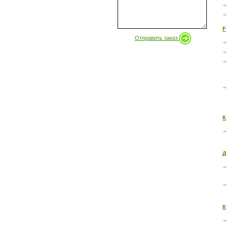
F
Отправить заказ
К
Д
К