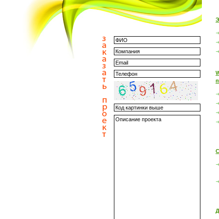
Э
W
п
С
Д