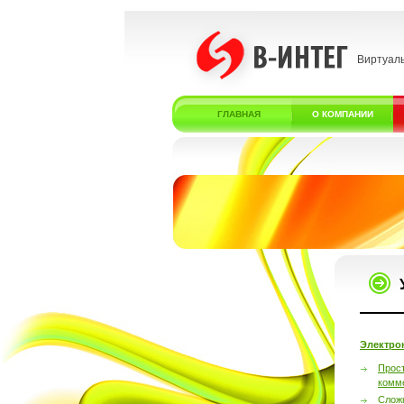
Виртуал
ГЛАВНАЯ
О КОМПАНИИ
Электро
Прос
комм
Слож