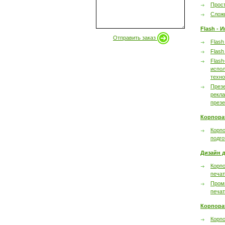
Прост
Сложн
Flash - 
Отправить заказ
Flash
Flash
Flash
испол
техно
През
рекл
през
Корпора
Корпо
подго
Дизайн д
Корпо
печа
Пром
печа
Корпора
Корп