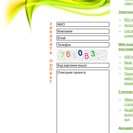
элек
Электро
B2C 
Инте
Сист
соде
Web-раз
програм
ASP.n
Базы
Прог
Прог
работ
маши
Статиче
Websi
стати
Дизай
интег
код
Динамич