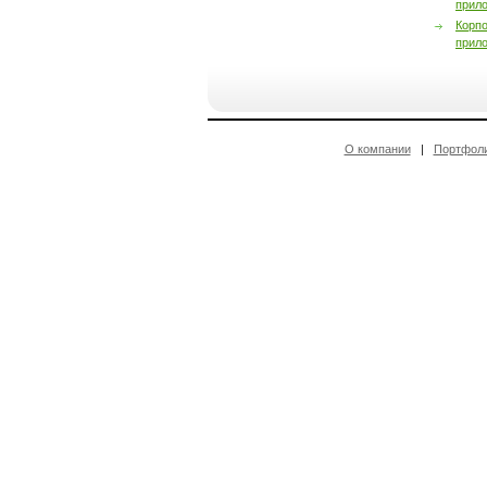
прил
Корп
прил
О компании
|
Портфол