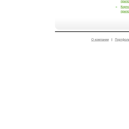
прил
Корп
прил
О компании
|
Портфол