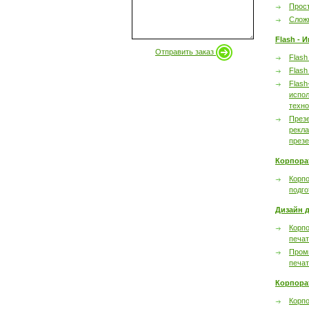
Прост
Сложн
Flash - 
Отправить заказ
Flash
Flash
Flash
испол
техно
През
рекл
през
Корпора
Корпо
подго
Дизайн д
Корпо
печа
Пром
печа
Корпора
Корп