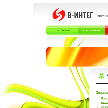
Виртуал
ГЛАВНАЯ
О КОМПАНИИ
Электро
Прос
комм
Слож