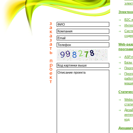
элек
Электро
B2C 
Инте
Сист
соде
Web-раз
програм
ASP.n
Базы
Прог
Прог
работ
маши
Статиче
Websi
стати
Дизай
интег
код
Динамич