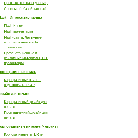
Простые (без базы данных)
Сложные (с базой данных)
lash - Интерактив, медиа
Flash Интро
Flash презентация
Flash-сайты. Частичное
использование Flash-
технологий
Презенетационные и
рекламные материалы, CD-
презентации
орпоративный стиль
Корпоративный стиль +
подготовка к печати
изайн для печати
Корпоративный дизайн для
печати
Промышленный дизайн для
печати
орпоративные интернет/интранет
Корпоративные InTERnet