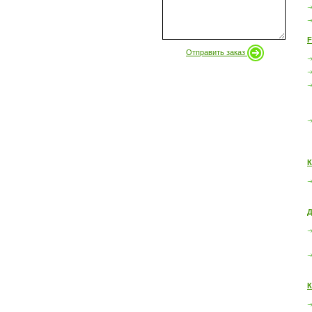
F
Отправить заказ
К
Д
К