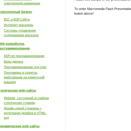
электронной коммерции
To order Macromedia Flash Presentat
лектронный бизнес
button above!
B2C и B2B Сайты
Интернет-магазины
Системы управления
содержанием магазина
eb-разработка,
рограммирование
ASP.net программирование
Базы данных
Программирование под Unix
Программы и скрипты,
работающие на клиентской
машине
татические web-сайты
Website, состоящий из набора
статических страниц
Дизайн одной страницы +
интеграция дизайна в HTML-
код
инамические web-сайты