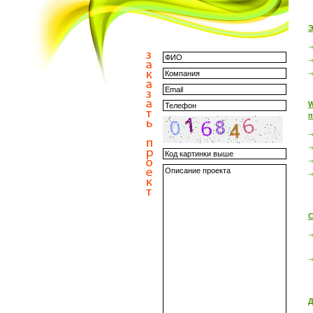
Э
W
п
С
Д