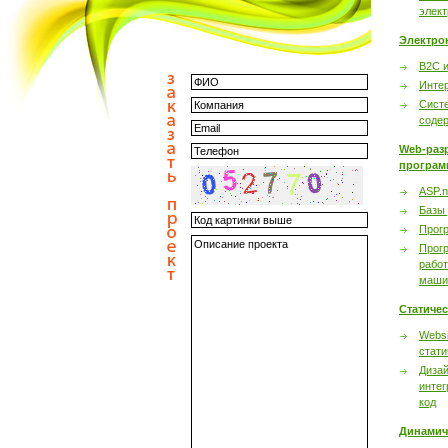
элек
Электро
B2C 
Инте
Сист
соде
Web-раз
програм
ASP.n
Базы
Прог
Прог
работ
маши
Статиче
Websi
стати
Дизай
интег
код
Динамич