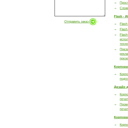
Прост
Сложн
Flash - 
Отправить заказ
Flash
Flash
Flash
испол
техно
През
рекл
през
Корпора
Корпо
подго
Дизайн д
Корпо
печа
Пром
печа
Корпора
Корп