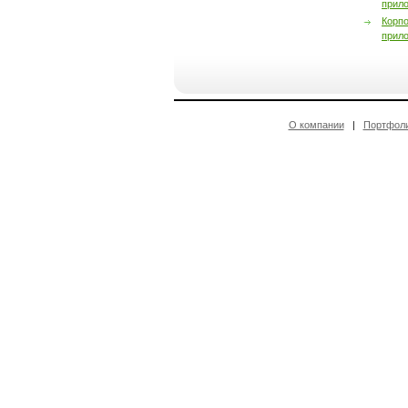
прил
Корп
прил
О компании
|
Портфол