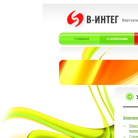
Виртуал
ГЛАВНАЯ
О КОМПАНИИ
Электро
Прос
комм
Слож