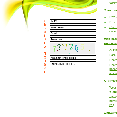
элек
Электро
B2C 
Инте
Сист
соде
Web-раз
програм
ASP.n
Базы
Прог
Прог
работ
маши
Статиче
Websi
стати
Дизай
интег
код
Динамич