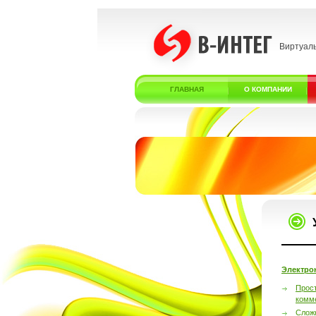
Виртуал
ГЛАВНАЯ
О КОМПАНИИ
Электро
Прос
комм
Слож