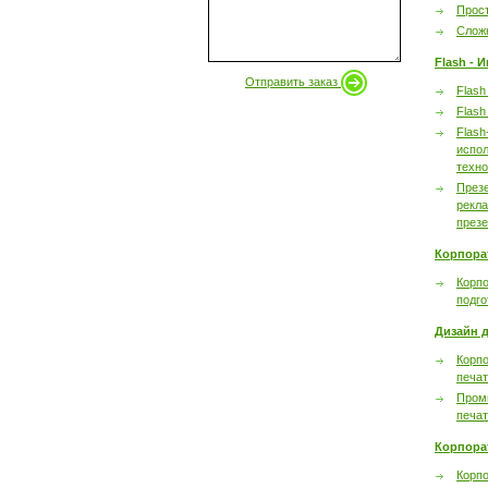
Прост
Сложн
Flash - 
Отправить заказ
Flash
Flash
Flash
испол
техно
През
рекл
през
Корпора
Корпо
подго
Дизайн д
Корпо
печа
Пром
печа
Корпора
Корп