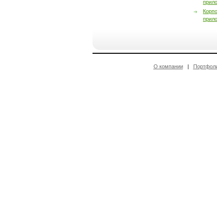
прил
Корп
прил
О компании
|
Портфол