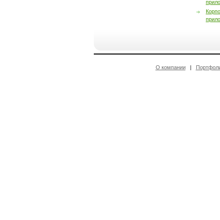
прил
Корп
прил
О компании
|
Портфол