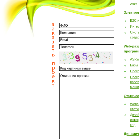
элек
Электро
B2C 
Инте
Сист
соде
Web-раз
програм
ASP.n
Базы
Прог
Прог
работ
маши
Статиче
Websi
стати
Дизай
интег
код
Динамич