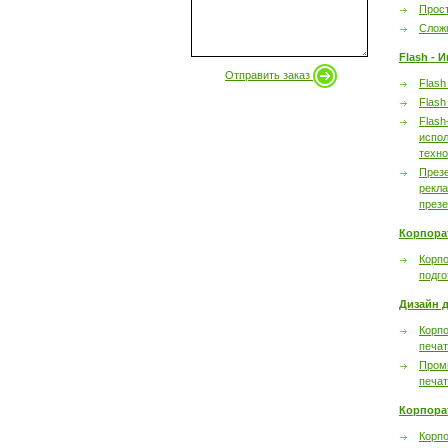
Прост
Сложн
Flash - 
Отправить заказ
Flash
Flash
Flash
испол
техно
През
рекл
през
Корпора
Корпо
подго
Дизайн д
Корпо
печа
Пром
печа
Корпора
Корп