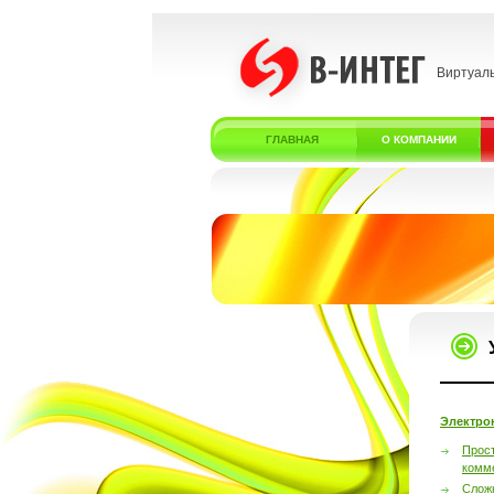
Виртуал
ГЛАВНАЯ
О КОМПАНИИ
Электро
Прос
комм
Слож