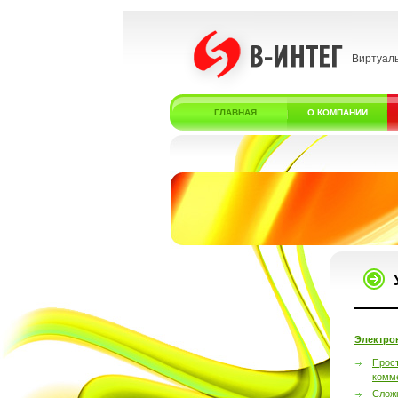
Виртуал
ГЛАВНАЯ
О КОМПАНИИ
Электро
Прос
комм
Слож