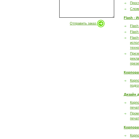
Прост
Сложн
Flash - 
Отправить заказ
Flash
Flash
Flash
испол
техно
През
рекл
през
Корпора
Корпо
подго
Дизайн д
Корпо
печа
Пром
печа
Корпора
Корп