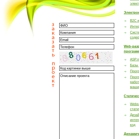
элек
Электро
B2C 
Инте
Сист
соде
Web-раз
програм
ASP.n
Базы
Прог
Прог
работ
маши
Статиче
Websi
стати
Дизай
интег
код
Динамич