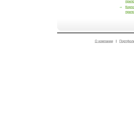
прил
Корп
прил
О компании
|
Портфол