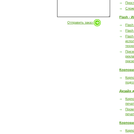
Прост
Сложн
Flash - 
Отправить заказ
Flash
Flash
Flash
испол
техно
През
рекл
през
Корпора
Корпо
подго
Дизайн д
Корпо
печа
Пром
печа
Корпора
Корп