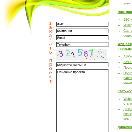
элек
Электро
B2C 
Инте
Сист
соде
Web-раз
програм
ASP.n
Базы
Прог
Прог
работ
маши
Статиче
Websi
стати
Дизай
интег
код
Динамич