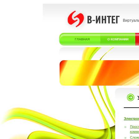
Виртуал
ГЛАВНАЯ
О КОМПАНИИ
Электро
Прос
комм
Слож