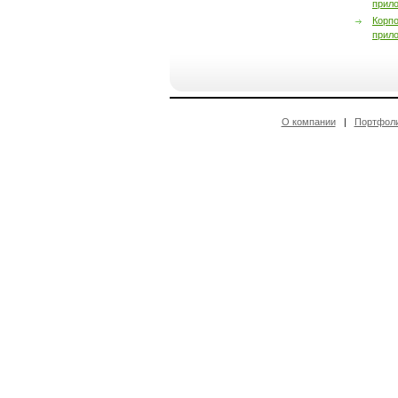
прил
Корп
прил
О компании
|
Портфол