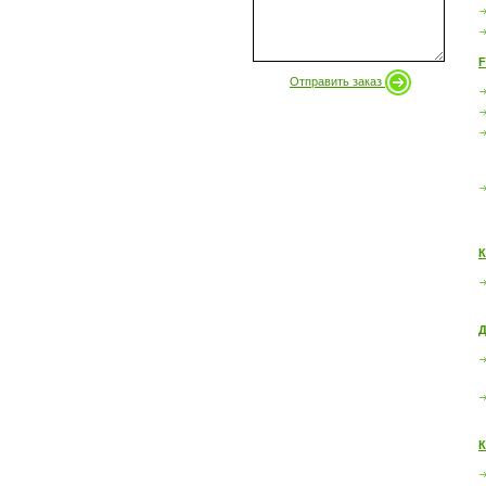
F
Отправить заказ
К
Д
К