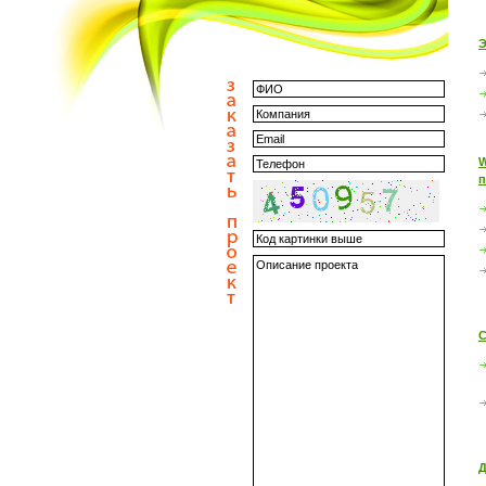
Э
W
п
С
Д