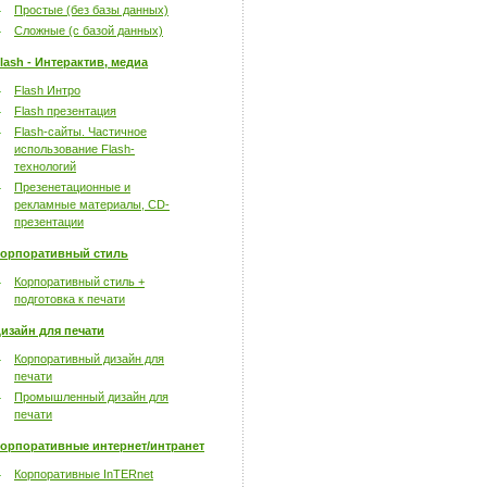
Простые (без базы данных)
Сложные (с базой данных)
lash - Интерактив, медиа
Flash Интро
Flash презентация
Flash-сайты. Частичное
использование Flash-
технологий
Презенетационные и
рекламные материалы, CD-
презентации
орпоративный стиль
Корпоративный стиль +
подготовка к печати
изайн для печати
Корпоративный дизайн для
печати
Промышленный дизайн для
печати
орпоративные интернет/интранет
Корпоративные InTERnet