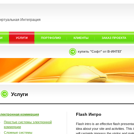
иртуальная Интеграция
ИИ
УСЛУГИ
ПОРТФОЛИО
КЛИЕНТЫ
ЗАКАЗ ПРОЕКТА
купить "Софт" от В-ИНТЕГ
Услуги
Flash Интро
лектронная коммерция
Простые системы электронной
Flash intro is an effective flash presen
коммерции
idea about your site and activities. This 
Сложные системы
will certainly impress the visitor and ma