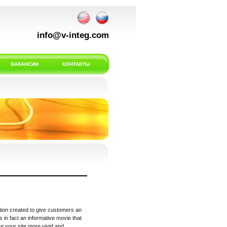
info@v-integ.com
ВАКАНСИИ
КОНТАКТЫ
tation created to give customers an
is in fact an informative movie that
ke your site more vivid and