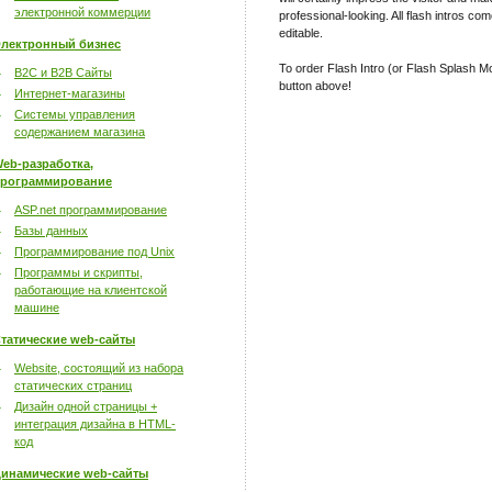
электронной коммерции
professional-looking. All flash intros com
editable.
лектронный бизнес
To order Flash Intro (or Flash Splash Mo
B2C и B2B Сайты
button above!
Интернет-магазины
Системы управления
содержанием магазина
eb-разработка,
рограммирование
ASP.net программирование
Базы данных
Программирование под Unix
Программы и скрипты,
работающие на клиентской
машине
татические web-сайты
Website, состоящий из набора
статических страниц
Дизайн одной страницы +
интеграция дизайна в HTML-
код
инамические web-сайты