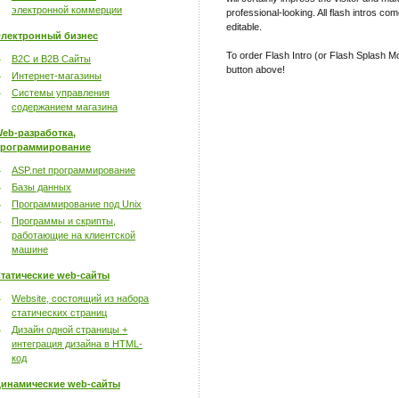
электронной коммерции
professional-looking. All flash intros com
editable.
лектронный бизнес
To order Flash Intro (or Flash Splash Mo
B2C и B2B Сайты
button above!
Интернет-магазины
Системы управления
содержанием магазина
eb-разработка,
рограммирование
ASP.net программирование
Базы данных
Программирование под Unix
Программы и скрипты,
работающие на клиентской
машине
татические web-сайты
Website, состоящий из набора
статических страниц
Дизайн одной страницы +
интеграция дизайна в HTML-
код
инамические web-сайты