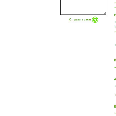
F
Отправить заказ
К
Д
К