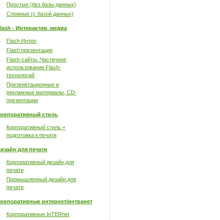
Простые (без базы данных)
Сложные (с базой данных)
lash - Интерактив, медиа
Flash Интро
Flash презентация
Flash-сайты. Частичное
использование Flash-
технологий
Презенетационные и
рекламные материалы, CD-
презентации
орпоративный стиль
Корпоративный стиль +
подготовка к печати
изайн для печати
Корпоративный дизайн для
печати
Промышленный дизайн для
печати
орпоративные интернет/интранет
Корпоративные InTERnet