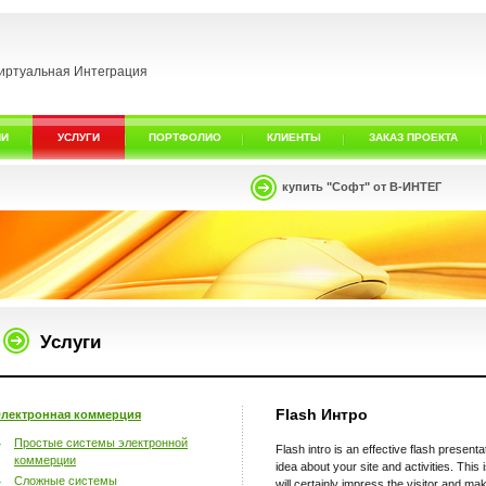
иртуальная Интеграция
ИИ
УСЛУГИ
ПОРТФОЛИО
КЛИЕНТЫ
ЗАКАЗ ПРОЕКТА
купить "Софт" от В-ИНТЕГ
Услуги
Flash Интро
лектронная коммерция
Простые системы электронной
Flash intro is an effective flash presen
коммерции
idea about your site and activities. This 
Сложные системы
will certainly impress the visitor and ma