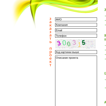
Э
W
п
С
Д