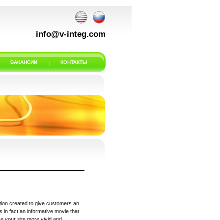
info@v-integ.com
ВАКАНСИИ
КОНТАКТЫ
tation created to give customers an
is in fact an informative movie that
ke your site more vivid and