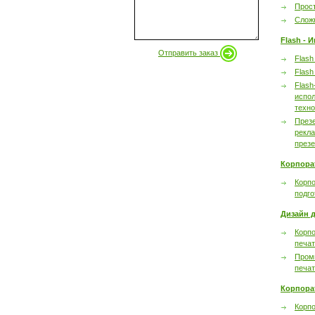
Прост
Сложн
Flash - 
Отправить заказ
Flash
Flash
Flash
испол
техно
През
рекл
през
Корпора
Корпо
подго
Дизайн д
Корпо
печа
Пром
печа
Корпора
Корп