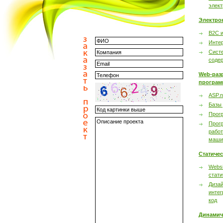
элек
Электро
B2C 
Инте
Сист
соде
Web-раз
програм
ASP.n
Базы
Прог
Прог
работ
маши
Статиче
Websi
стати
Дизай
интег
код
Динамич