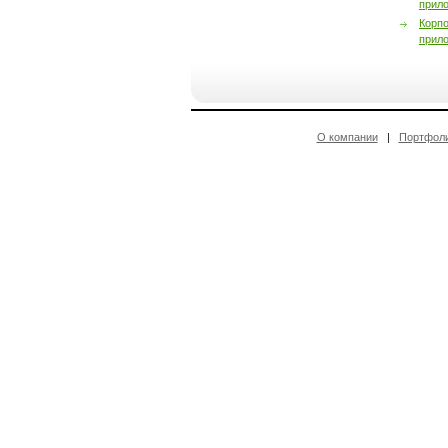
прил
Корп
прил
О компании
|
Портфол