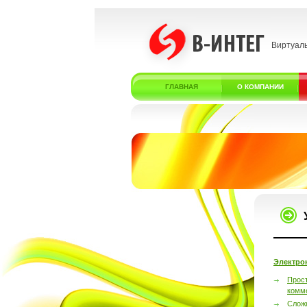
Виртуал
ГЛАВНАЯ
О КОМПАНИИ
Электро
Прос
комм
Слож