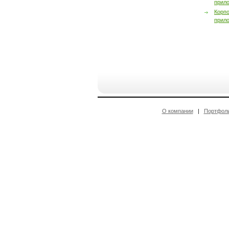
прил
Корп
прил
О компании
|
Портфол