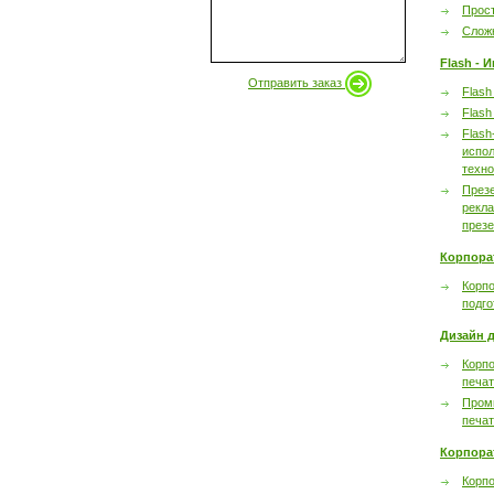
Прост
Сложн
Flash - 
Отправить заказ
Flash
Flash
Flash
испол
техно
През
рекл
през
Корпора
Корпо
подго
Дизайн д
Корпо
печа
Пром
печа
Корпора
Корп