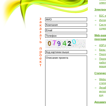
элек
Электро
B2C 
Инте
Сист
соде
Web-раз
програм
ASP.n
Базы
Прог
Прог
работ
маши
Статиче
Websi
стати
Дизай
интег
код
Динамич