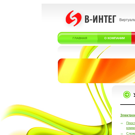
Виртуал
ГЛАВНАЯ
О КОМПАНИИ
Электро
Прос
комм
Слож