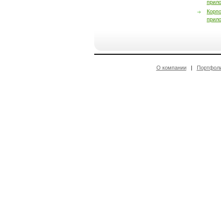
прил
Корп
прил
О компании
|
Портфол