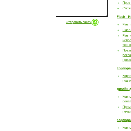
Прост
Сложн
Flash - 
Отправить заказ
Flash
Flash
Flash
испол
техно
През
рекл
през
Корпора
Корпо
подго
Дизайн д
Корпо
печа
Пром
печа
Корпора
Корп