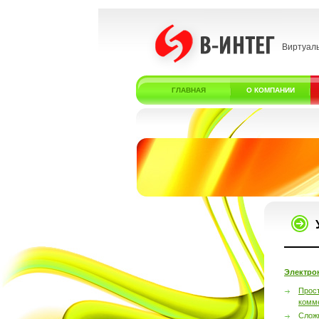
Виртуал
ГЛАВНАЯ
О КОМПАНИИ
Электро
Прос
комм
Слож