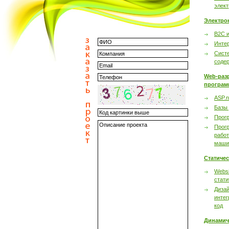
элек
Электро
B2C 
Инте
Сист
соде
Web-раз
програм
ASP.n
Базы
Прог
Прог
работ
маши
Статиче
Websi
стати
Дизай
интег
код
Динамич